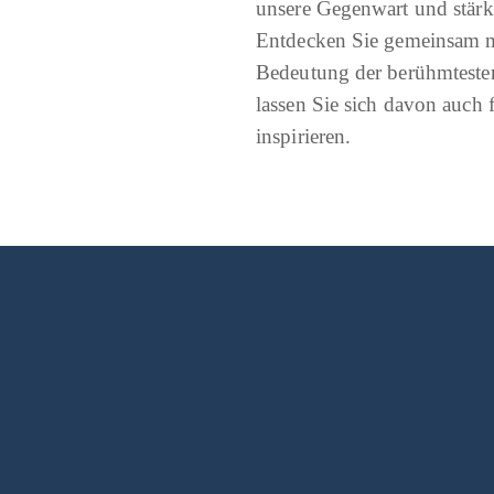
unsere Gegenwart und stärk
Entdecken Sie gemeinsam m
Bedeutung der berühmteste
lassen Sie sich davon auch 
inspirieren.