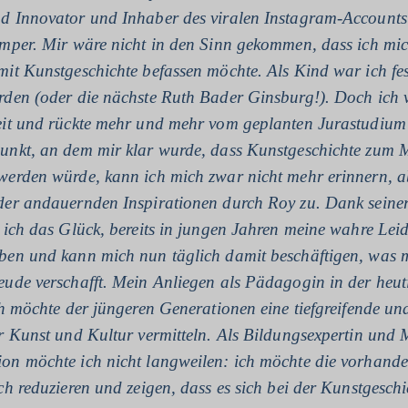
d Innovator und Inhaber des viralen Instagram-Accounts
mper. Mir wäre nicht in den Sinn gekommen, dass ich mic
it Kunstgeschichte befassen möchte. Als Kind war ich fes
rden (oder die nächste Ruth Bader Ginsburg!). Doch ich 
eit und rückte mehr und mehr vom geplanten Jurastudium
unkt, an dem mir klar wurde, dass Kunstgeschichte zum M
werden würde, kann ich mich zwar nicht mehr erinnern, ab
der andauernden Inspirationen durch Roy zu. Dank seine
 ich das Glück, bereits in jungen Jahren meine wahre Lei
ben und kann mich nun täglich damit beschäftigen, was 
ude verschafft. Mein Anliegen als Pädagogin in der heuti
ch möchte der jüngeren Generationen eine tiefgreifende un
r Kunst und Kultur vermitteln. Als Bildungsexpertin und M
on möchte ich nicht langweilen: ich möchte die vorhand
ch reduzieren und zeigen, dass es sich bei der Kunstgeschi