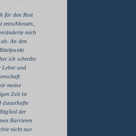
h für den Rest
t entschlossen,
veränderte mich
 ab. An den
ittelpunkt
er ich schreibe
r Lehre und
denschaft
mir meine
gen Zeit ist
d dauerhafte
itglied der
enen Barrieren
chte nicht nur