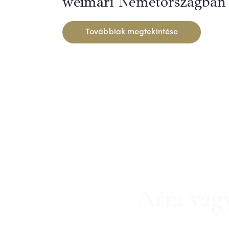
weimari Németországban
Továbbiak megtekintése
Arra vag