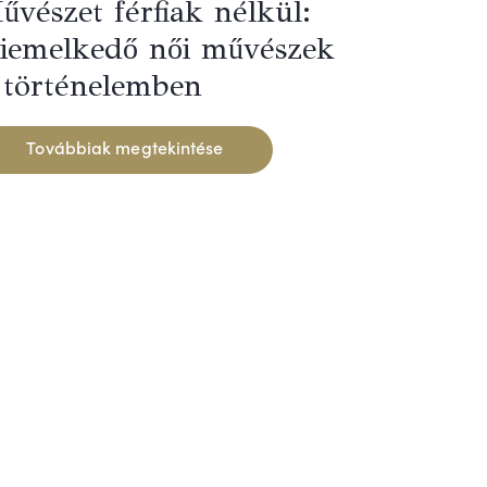
űvészet férfiak nélkül:
iemelkedő női művészek
 történelemben
Továbbiak megtekintése