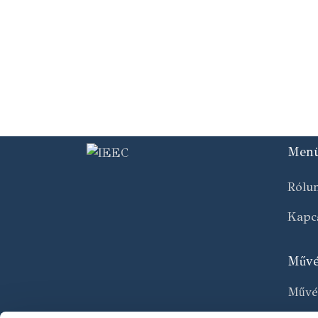
Men
Rólu
Kapcs
Művé
Művés