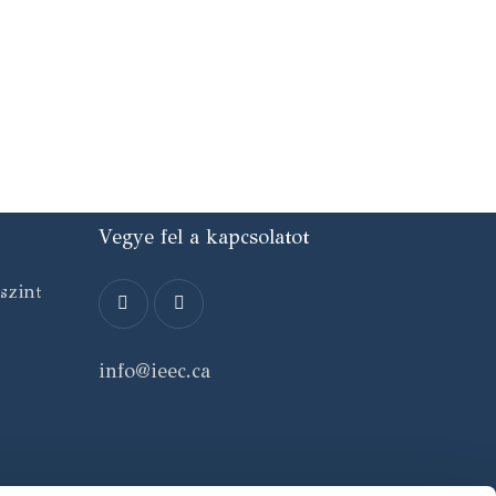
Vegye fel a kapcsolatot
szint
info@ieec.ca