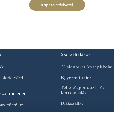
Kapcsolatfelvétel
ü
Szolgáltatások
nk
Általános-és középiskolai 
olatfelvétel
Egyetemi szint
Tehetséggondozás és
korrepetálás
szettörténet
Diákszállás
zettörténet
Beutazási asszisztencia