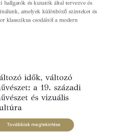
 hallgatók és kutatók által tervezve és
kínálunk, amelyek különböző szinteket és
kor klasszikus csodáitól a modern
áltozó idők, változó
űvészet: a 19. századi
űvészet és vizuális
ultúra
Továbbiak megtekintése