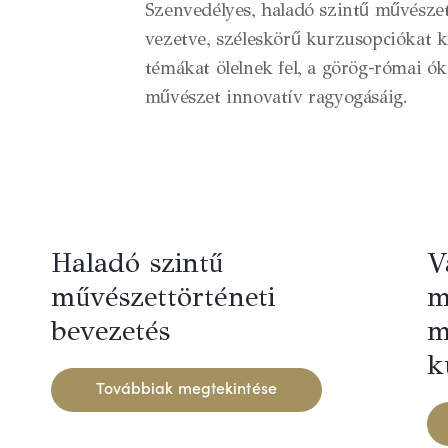
Szenvedélyes, haladó szintű művészeti
vezetve, széleskörű kurzusopciókat 
témákat ölelnek fel, a görög-római ó
művészet innovatív ragyogásáig.
Haladó szintű
V
művészettörténeti
m
bevezetés
m
k
Továbbiak megtekintése