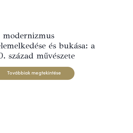
 modernizmus
elemelkedése és bukása: a
0. század művészete
Továbbiak megtekintése