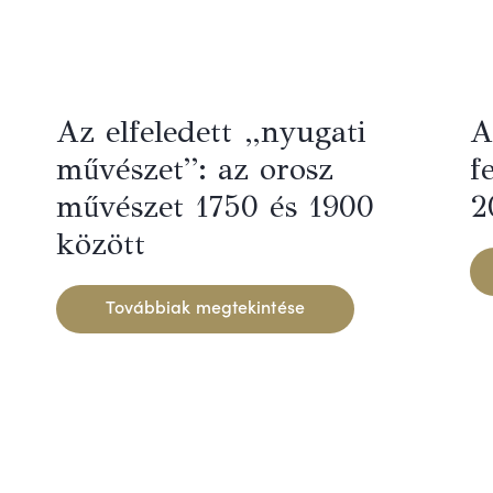
Az elfeledett „nyugati
A
művészet”: az orosz
f
művészet 1750 és 1900
2
között
Továbbiak megtekintése