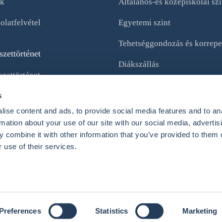
k
Általános-és középiskolai szi
olatfelvétel
Egyetemi szint
Tehetséggondozás és korrepe
zettörténet
Diákszállás
zettörténet
Beutazási asszisztencia
sek
s
Karrier és szakmai előmenete
ise content and ads, to provide social media features and to an
ális Turisztikai
rmation about your use of our site with our social media, advertis
 combine it with other information that you’ve provided to them o
 use of their services.
édelmi irányelv
All Rights Reserved.
Preferences
Statistics
Marketing