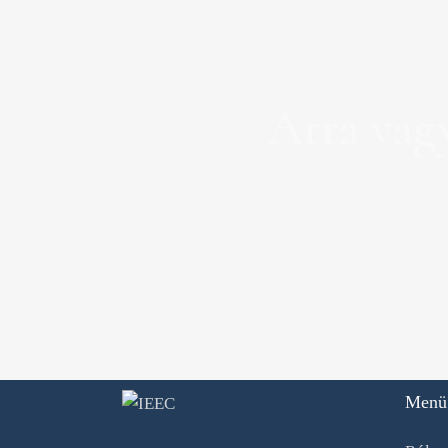
Arra vag
Menü