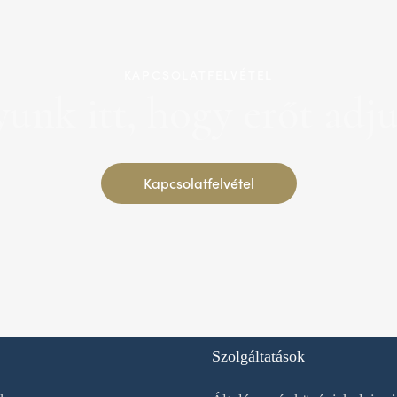
KAPCSOLATFELVÉTEL
yunk itt, hogy erőt adj
Kapcsolatfelvétel
Szolgáltatások