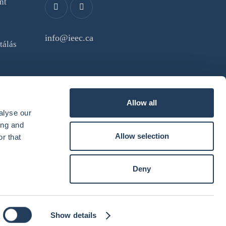
nt
info@ieec.ca
tálás
Allow all
l
alyse our
ing and
Allow selection
r that
Deny
by
webcomum
Show details