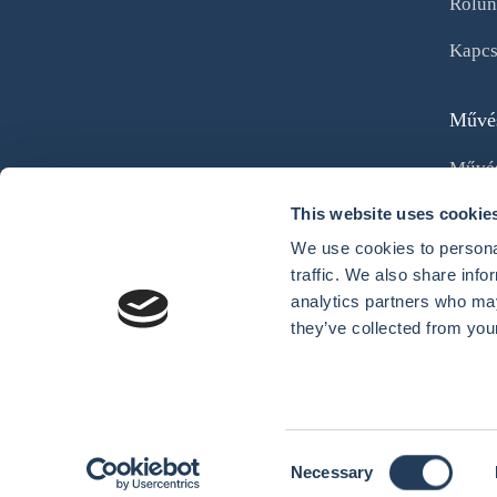
Rólun
Kapcs
Művés
Művés
Képzé
This website uses cookie
We use cookies to personal
Kultur
traffic. We also share info
analytics partners who may
they’ve collected from your
Adatv
C
International Elite Education Corporation © 2023. 
Necessary
o