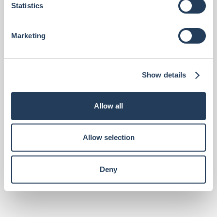
t
Statistics
S
e
Marketing
l
e
c
Show details
t
i
o
Allow all
n
Allow selection
Deny