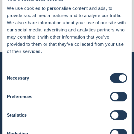
KONTAKT
We use cookies to personalise content and ads, to
Wir sind da, um Sie zu unterstützen
provide social media features and to analyse our traffic.
We also share information about your use of our site with
our social media, advertising and analytics partners who
Kontakt
may combine it with other information that you’ve
provided to them or that they’ve collected from your use
of their services.
C
Necessary
o
Menü
Dienstleistungen
n
Über uns
Primar- und Sekundarstufe
s
Preferences
e
Kontakt
Universität
n
Schulische Unterstützung
Kunstgeschichte
t
Statistics
Unterbringung
S
Kunstgeschichte
e
Einwanderungsdienste
Marketing