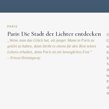
PARIS
Paris: Die Stadt der Lichter entdecken
D
„Wenn man das Glück hat, als junger Mann in Paris zu
G
gelebt zu haben, dann bleibt es einem für den Rest seines
u
Lebens erhalten, denn Paris ist ein bewegliches Fest.“
k
– Ernest Hemingway
I
S
d
b
P
a
d