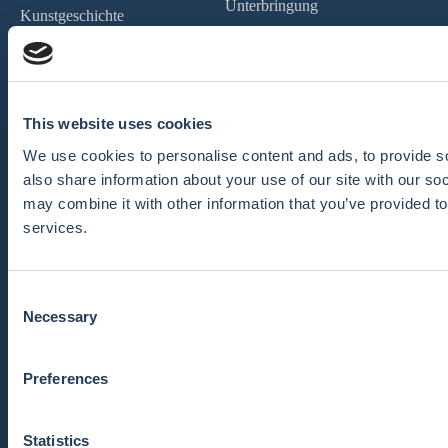
Unterbringung
Kunstgeschichte
Einwanderungsdienste
Kurse
Karriere & Beruf
Kulturreisen
Datenschutzrichtlinie
This website uses cookies
We use cookies to personalise content and ads, to provide so
also share information about your use of our site with our so
Kontakt aufnehmen
may combine it with other information that you’ve provided to
services.
C
Necessary
o
n
s
Preferences
e
info@ieec.ca
n
t
Statistics