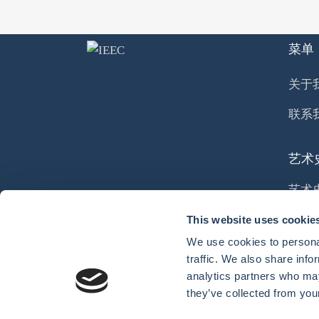
菜单
关于
联系
艺术
艺术
课程
This website uses cookie
We use cookies to personal
文化
traffic. We also share info
analytics partners who may
they’ve collected from your
隐私