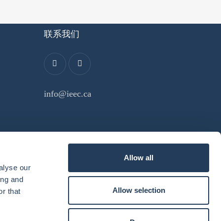
联系我们
info@ieec.ca
Allow all
alyse our
ing and
Allow selection
r that