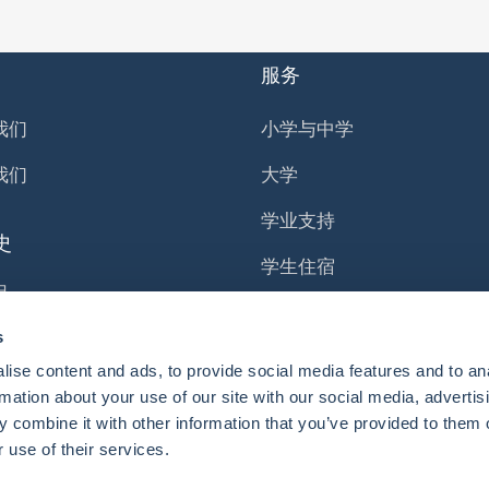
服务
我们
小学与中学
我们
大学
学业支持
史
学生住宿
史
移民服务
s
职业与就业
ise content and ads, to provide social media features and to an
游学
rmation about your use of our site with our social media, advertis
 combine it with other information that you’ve provided to them o
 use of their services.
政策