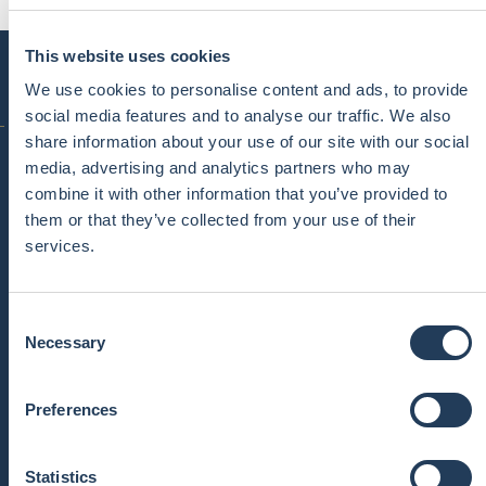
This website uses cookies
We use cookies to personalise content and ads, to provide
social media features and to analyse our traffic. We also
创始人
share information about your use of our site with our social
于含冰 &
符曼莉
media, advertising and analytics partners who may
combine it with other information that you’ve provided to
them or that they’ve collected from your use of their
services.
于含冰
C
联合创始人
Necessary
o
n
于含冰毕业于机械工程专业， 并拥有十
s
年公务员工作经验和八年大学讲师经验。
Preferences
符曼莉毕业于经济与财务会计专业， 并
e
拥有十年在银行业工作经验。
n
t
Statistics