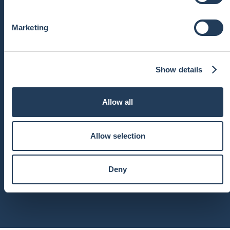
2009 年，他们的儿子Roy在高中毕业时
S
获得了著名的「加拿大千年奖学金」。
e
在听闻Roy的卓越成就后，许多家庭纷纷
Marketing
l
邀请于含冰和符曼莉分享他们作为父母的
e
经验。 在几年时间里，最初的临时私人
c
电话逐渐发展到了今天的国际精英教育集
Show details
t
团。 今天， 于含冰和符曼莉为自己曾帮
i
助过的数百个家庭和改变过的人生而感到
o
非常自豪。 现在，他们夫妇二人相信，
Allow all
n
他们的儿子Roy会把这一事业做得更好。
Allow selection
符曼莉
Deny
联合创始人