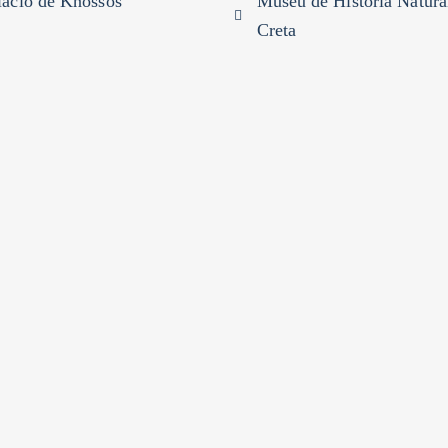
lácio de Knossos
Museu de História Natura
Creta