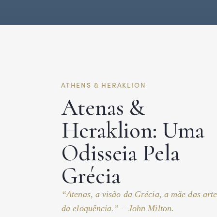
ATHENS & HERAKLION
Atenas &
Heraklion: Uma
Odisseia Pela
Grécia
“Atenas, a visão da Grécia, a mãe das arte
da eloquência.” – John Milton.