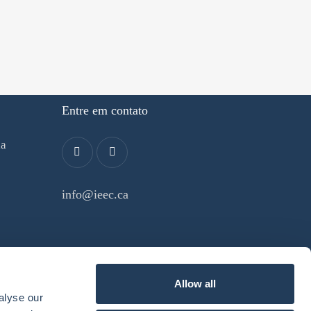
Entre em contato
ia
info@ieec.ca
Allow all
alyse our