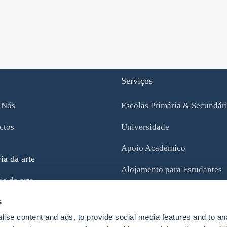
Serviços
 Nós
Escolas Primária & Secundár
ctos
Universidade
Apoio Académico
ia da arte
Alojamento para Estudantes
ia da arte
Serviços de Imigração
s
s
Carreira & Profissional
ise content and ads, to provide social media features and to an
s Culturais